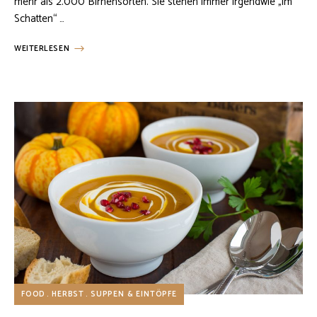
mehr als 2.000 Birnensorten. Sie stehen immer irgendwie „im
Schatten“ …
WEITERLESEN
FOOD
HERBST
SUPPEN & EINTÖPFE