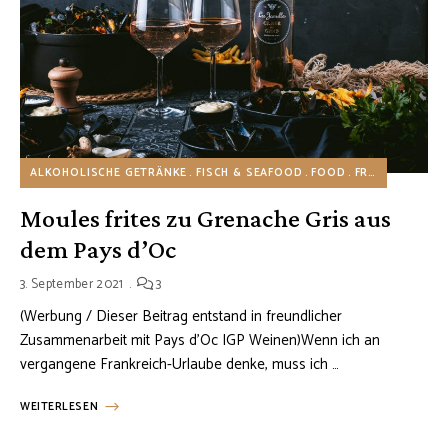
ALKOHOLISCHE GETRÄNKE
FISCH & SEAFOOD
FOOD
FRANKREICH
G
Moules frites zu Grenache Gris aus
dem Pays d’Oc
3. September 2021
3
(Werbung / Dieser Beitrag entstand in freundlicher
Zusammenarbeit mit Pays d’Oc IGP Weinen)Wenn ich an
vergangene Frankreich-Urlaube denke, muss ich …
WEITERLESEN