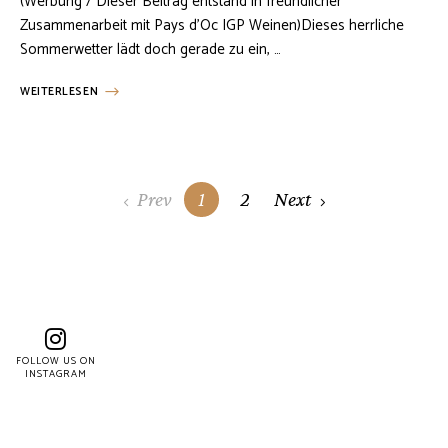
(Werbung / Dieser Beitrag entstand in freundlicher
Zusammenarbeit mit Pays d’Oc IGP Weinen)Dieses herrliche
Sommerwetter lädt doch gerade zu ein, …
WEITERLESEN
Posts
Prev
1
2
Next
navigation
FOLLOW US ON
INSTAGRAM