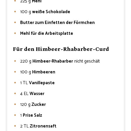
225
g
Mehl
100
g
weiße Schokolade
Butter zum Einfetten der Förmchen
Mehl für die Arbeitsplatte
Für den Himbeer-Rhabarber-Curd
220
g
Himbeer-Rhabarber
nicht geschält
100
g
Himbeeren
1
TL
Vanillepaste
4
EL
Wasser
120
g
Zucker
1
Prise Salz
2
TL
Zitronensaft