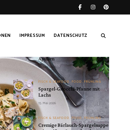
German
NEUESTE BEITRÄGE
ONEN
IMPRESSUM
DATENSCHUTZ
FOOD
ITALIEN
PASTA & RISOTTO
Orecchiette mit Salsiccia und
Wildbrokkoli – Pastagenuss aus
Apulien
10. Juni 2026
FISCH & SEAFOOD
FOOD
FRÜHLING
Spargel-Gnocchi-Pfanne mit
Lachs
15. Mai 2026
FISCH & SEAFOOD
FOOD
FRÜHLING
Cremige Bärlauch-Spargelsuppe