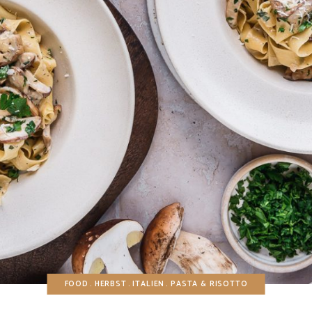
FOOD
HERBST
ITALIEN
PASTA & RISOTTO