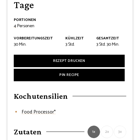
Tage
PORTIONEN
4
Personen
VORBEREITUNGSZEIT
KÜHLZEIT
GESAMTZEIT
Minuten
Stunden
Stunden
Minuten
30
Min.
3
Std.
3
Std.
30
Min.
REZEPT DRUCKEN
PIN RECIPE
Kochutensilien
Food Processor*
Zutaten
1x
2x
3x