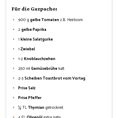
Für die Gazpacho:
900
g
gelbe Tomaten
z.B. Heirloom
2
gelbe Paprika
1
kleine Salatgurke
1
Zwiebel
1-2
Knoblauchzehen
250
ml
Gemüsebrühe
kalt
2-3
Scheiben Toastbrot vom Vortag
Prise Salz
Prise Pfeffer
¼
TL
Thymian
getrocknet
4
EL
Olivenöl
extra nativ