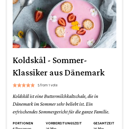
Koldskål - Sommer-
Klassiker aus Dänemark
5
from 1 vote
Koldskål ist eine Buttermilchkaltschale, die in
Dänemark im Sommer sehr beliebt ist. Ein
erfrischendes Sommergericht für die ganze Familie.
PORTIONEN
VORBEREITUNGSZEIT
GESAMTZEIT
Minuten
Minuten