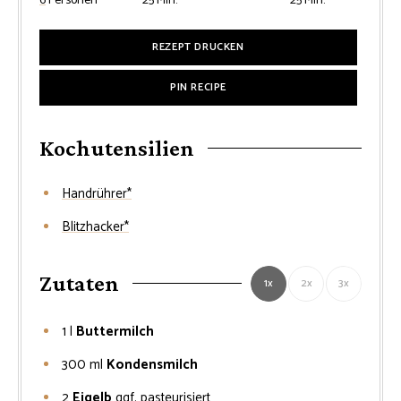
6
Personen
25
Min.
25
Min.
REZEPT DRUCKEN
PIN RECIPE
Kochutensilien
Handrührer*
Blitzhacker*
Zutaten
1x
2x
3x
1
l
Buttermilch
300
ml
Kondensmilch
2
Eigelb
ggf. pasteurisiert