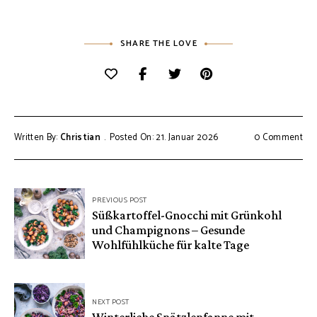
SHARE THE LOVE
Written By:
Christian
Posted On: 21. Januar 2026
0 Comment
Beitragsnavigation
PREVIOUS POST
Süßkartoffel-Gnocchi mit Grünkohl
und Champignons – Gesunde
Wohlfühlküche für kalte Tage
NEXT POST