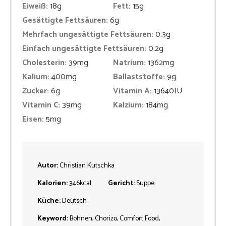
Eiweiß:
18
g
Fett:
15
g
Gesättigte Fettsäuren:
6
g
Mehrfach ungesättigte Fettsäuren:
0.3
g
Einfach ungesättigte Fettsäuren:
0.2
g
Cholesterin:
39
mg
Natrium:
1362
mg
Kalium:
400
mg
Ballaststoffe:
9
g
Zucker:
6
g
Vitamin A:
13640
IU
Vitamin C:
39
mg
Kalzium:
184
mg
Eisen:
5
mg
Autor:
Christian Kutschka
Kalorien:
346
kcal
Gericht:
Suppe
Küche:
Deutsch
Keyword:
Bohnen, Chorizo, Comfort Food,