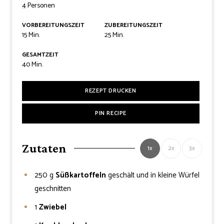
4
Personen
VORBEREITUNGSZEIT
ZUBEREITUNGSZEIT
Minuten
Minuten
15
Min.
25
Min.
GESAMTZEIT
Minuten
40
Min.
REZEPT DRUCKEN
PIN RECIPE
Zutaten
1x
2x
3x
250
g
Süßkartoffeln
geschält und in kleine Würfel
geschnitten
1
Zwiebel