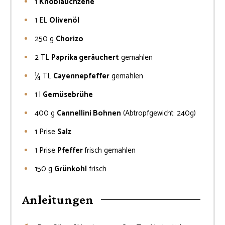
1
Knoblauchzehe
1
EL
Olivenöl
250
g
Chorizo
2
TL
Paprika geräuchert
gemahlen
¼
TL
Cayennepfeffer
gemahlen
1
l
Gemüsebrühe
400
g
Cannellini Bohnen
(Abtropfgewicht: 240g)
1
Prise
Salz
1
Prise
Pfeffer
frisch gemahlen
150
g
Grünkohl
frisch
Anleitungen