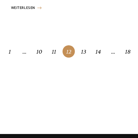
WEITERLESEN
1
…
10
11
12
13
14
…
18