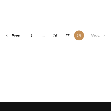
Prev
1
…
16
17
18
Next